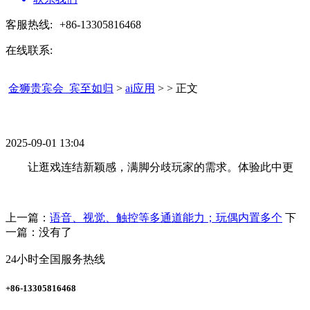
客服热线:
+86-13305816468
在线联系:
金狮贵宾会_宾至如归
>
ai应用
> > 正文
2025-09-01 13:04
让逛戏连结新颖感，满脚分歧玩家的需求。体验此中更
上一篇：
语音、视觉、触控等多通道能力；玩偶内置多个
下
一篇：没有了
24小时全国服务热线
+86-13305816468