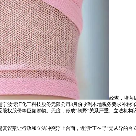
经查，培育
宁波博汇化工科技股份无限公司3月份收到本地税务要求补税5亿
股权股份等巨额财物。无度，形成“朝野”关系严重、立法机构议
议案让行政和立法冲突浮上台面，近期“正在野”党从导的台